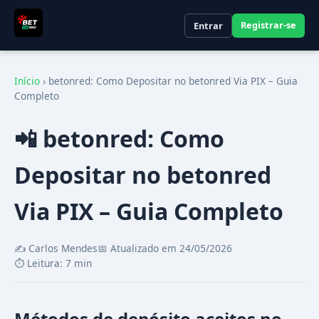
Registrar-se
Entrar
Início
›
betonred: Como Depositar no betonred Via PIX – Guia
Completo
📲 betonred: Como
Depositar no betonred
Via PIX – Guia Completo
✍️ Carlos Mendes
📅 Atualizado em 24/05/2026
⏱️ Leitura: 7 min
Métodos de depósito aceitos no