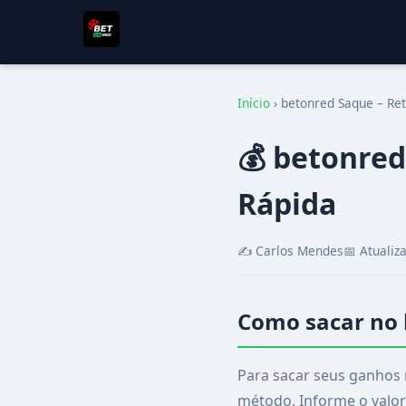
Início
›
betonred Saque – Re
💰 betonred
Rápida
✍️ Carlos Mendes
📅 Atuali
Como sacar no
Para sacar seus ganhos
método. Informe o valor