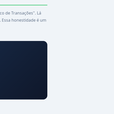
o de Transações". Lá
o. Essa honestidade é um