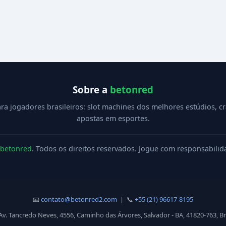
Sobre a
betonred
ra jogadores brasileiros: slot machines dos melhores estúdios, c
apostas em esportes.
betonred
. Todos os direitos reservados. Jogue com responsabilid
📧
contato@betonred2.com
| 📞
+55 (21) 96617-8195
Av. Tancredo Neves, 4556, Caminho das Árvores, Salvador - BA, 41820-763, Br