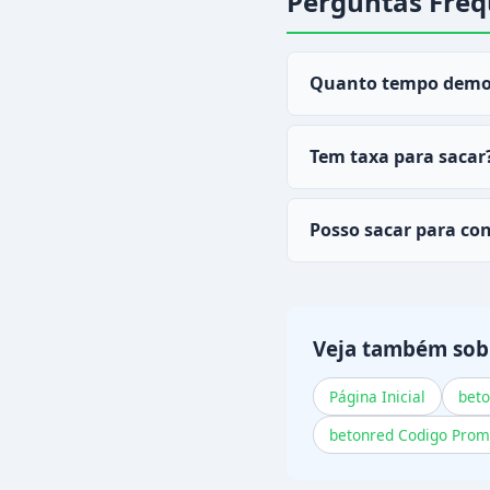
Perguntas Freq
Quanto tempo demor
Saques via PIX no
bet
Tem taxa para sacar
Não, saques via PIX 
Posso sacar para con
Não. O retirada só p
Veja também sob
Página Inicial
bet
betonred Codigo Prom