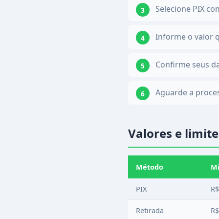
Selecione PIX co
Informe o valor 
Confirme seus da
Aguarde a proc
Valores e limite
Método
M
PIX
R$
Retirada
R$