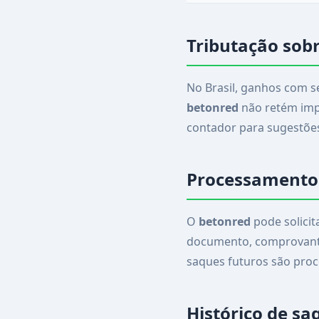
Tributação sob
No Brasil, ganhos com s
betonred
não retém impo
contador para sugestões 
Processamento 
O
betonred
pode solicit
documento, comprovante 
saques futuros são pro
Histórico de sa