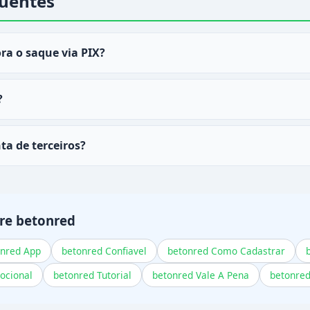
uentes
a o saque via PIX?
onred
são processados em 5 a 30 minutos na maioria dos c
?
são gratuitos. Outros métodos também não cobram taxa.
ta de terceiros?
ode ser feito para conta no mesmo CPF do registro no
beto
re betonred
onred App
betonred Confiavel
betonred Como Cadastrar
ocional
betonred Tutorial
betonred Vale A Pena
betonred