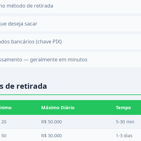
mo método de retirada
que deseja sacar
dos bancários (chave PIX)
essamento — geralmente em minutos
s de retirada
ínimo
Máximo Diário
Tempo
 20
R$ 50.000
5-30 min
 50
R$ 30.000
1-3 dias