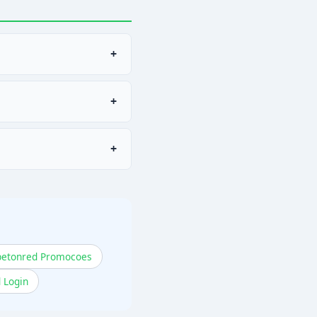
+
asos.
+
+
nred
.
betonred Promocoes
 Login