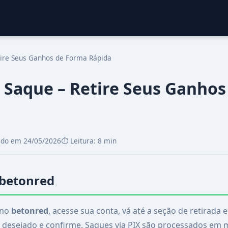
tire Seus Ganhos de Forma Rápida
 Saque – Retire Seus Ganho
zado em 24/05/2026
⏱️ Leitura: 8 min
 betonred
 no
betonred
, acesse sua conta, vá até a seção de retirada
 desejado e confirme. Saques via PIX são processados em 