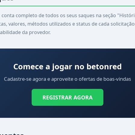
onta completo de todos os seus saques na seção "Históric
as, valores, métodos utilizados e status de cada solicitaçã
abilidade da provedor.
Comece a jogar no betonred
Cadastre-se agora e aproveite o ofertas de boas-vindas
REGISTRAR AGORA