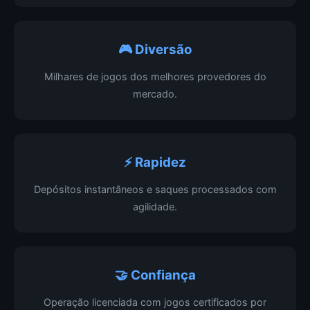
🎮 Diversão
Milhares de jogos dos melhores provedores do
mercado.
⚡ Rapidez
Depósitos instantâneos e saques processados com
agilidade.
🤝 Confiança
Operação licenciada com jogos certificados por