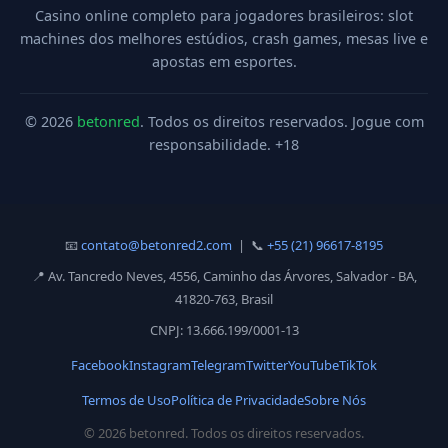
Casino online completo para jogadores brasileiros: slot
machines dos melhores estúdios, crash games, mesas live e
apostas em esportes.
© 2026
betonred
. Todos os direitos reservados. Jogue com
responsabilidade. +18
📧
contato@betonred2.com
| 📞
+55 (21) 96617-8195
📍 Av. Tancredo Neves, 4556, Caminho das Árvores, Salvador - BA,
41820-763, Brasil
CNPJ: 13.666.199/0001-13
Facebook
Instagram
Telegram
Twitter
YouTube
TikTok
Termos de Uso
Política de Privacidade
Sobre Nós
© 2026 betonred. Todos os direitos reservados.