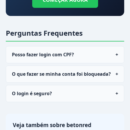
Perguntas Frequentes
Posso fazer login com CPF?
+
Sim, o
betonred
permite entrada tanto com
O que fazer se minha conta foi bloqueada?
+
email quanto com CPF cadastrado.
Entre em contato com o suporte via chat live
O login é seguro?
+
para desbloquear sua conta. Tenha em mãos
seu email e CPF de registro.
Sim, o
betonred
utiliza criptografia SSL de 256
bits para proteger seus dados de entrada.
Veja também sobre betonred