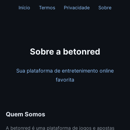
Início
Termos
Privacidade
Sobre
Sobre a betonred
Sua plataforma de entretenimento online
favorita
Quem Somos
A betonred é uma plataforma de jogos e apostas