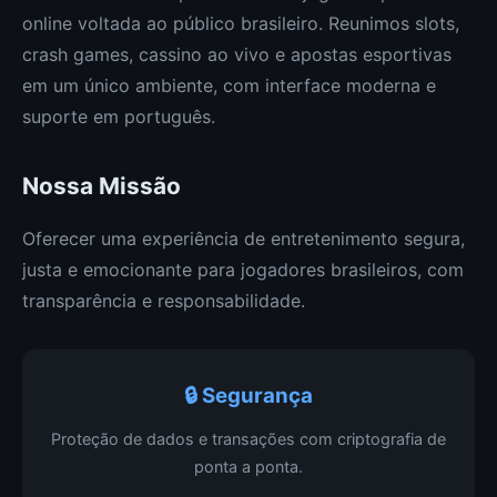
online voltada ao público brasileiro. Reunimos slots,
crash games, cassino ao vivo e apostas esportivas
em um único ambiente, com interface moderna e
suporte em português.
Nossa Missão
Oferecer uma experiência de entretenimento segura,
justa e emocionante para jogadores brasileiros, com
transparência e responsabilidade.
🔒 Segurança
Proteção de dados e transações com criptografia de
ponta a ponta.