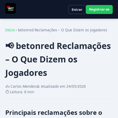
Registrar-se
Entrar
Início
›
betonred Reclamações – O Que Dizem os Jogadores
📢 betonred Reclamações
– O Que Dizem os
Jogadores
✍️ Carlos Mendes
📅 Atualizado em 24/05/2026
⏱️ Leitura: 8 min
Principais reclamações sobre o