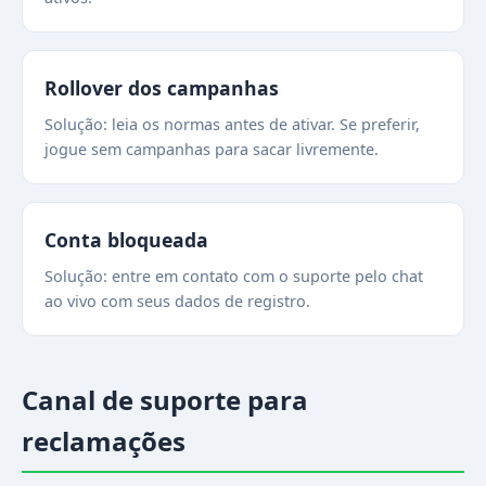
Rollover dos campanhas
Solução: leia os normas antes de ativar. Se preferir,
jogue sem campanhas para sacar livremente.
Conta bloqueada
Solução: entre em contato com o suporte pelo chat
ao vivo com seus dados de registro.
Canal de suporte para
reclamações