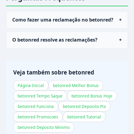
Como fazer uma reclamação no betonred?
+
Acesse o chat ao vivo no portal ou app mobile,
O betonred resolve as reclamações?
+
ou envie um email detalhando seu problema
com prints e dados da conta.
Sim, a maioria das reclamações é resolvida em
até 48 horas quando reportada pelos canais
oficiais.
Veja também sobre betonred
Página Inicial
betonred Melhor Bonus
betonred Tempo Saque
betonred Bonus Hoje
betonred Funciona
betonred Deposito Pix
betonred Promocoes
betonred Tutorial
betonred Deposito Minimo