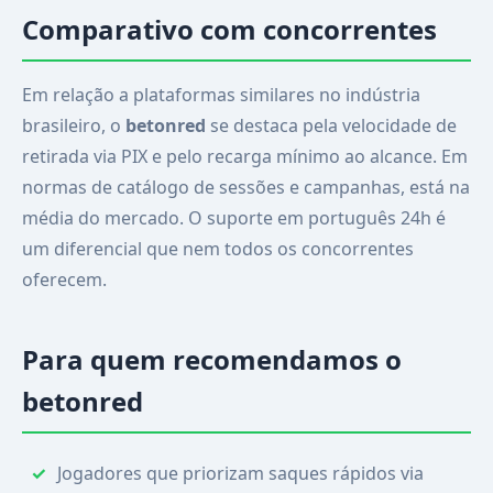
Comparativo com concorrentes
Em relação a plataformas similares no indústria
brasileiro, o
betonred
se destaca pela velocidade de
retirada via PIX e pelo recarga mínimo ao alcance. Em
normas de catálogo de sessões e campanhas, está na
média do mercado. O suporte em português 24h é
um diferencial que nem todos os concorrentes
oferecem.
Para quem recomendamos o
betonred
Jogadores que priorizam saques rápidos via