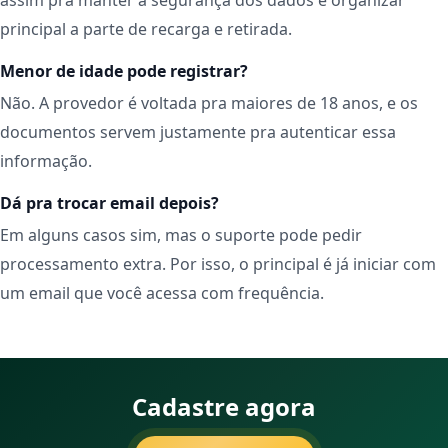
principal a parte de recarga e retirada.
Menor de idade pode registrar?
Não. A provedor é voltada pra maiores de 18 anos, e os
documentos servem justamente pra autenticar essa
informação.
Dá pra trocar email depois?
Em alguns casos sim, mas o suporte pode pedir
processamento extra. Por isso, o principal é já iniciar com
um email que você acessa com frequência.
Cadastre agora