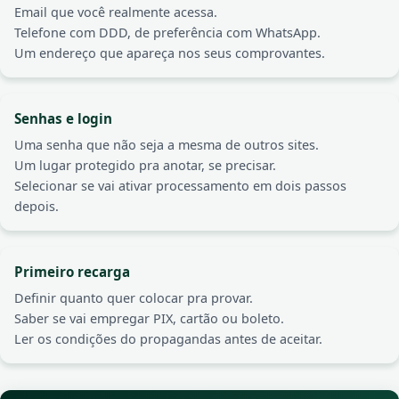
Email que você realmente acessa.
Telefone com DDD, de preferência com WhatsApp.
Um endereço que apareça nos seus comprovantes.
Senhas e login
Uma senha que não seja a mesma de outros sites.
Um lugar protegido pra anotar, se precisar.
Selecionar se vai ativar processamento em dois passos
depois.
Primeiro recarga
Definir quanto quer colocar pra provar.
Saber se vai empregar PIX, cartão ou boleto.
Ler os condições do propagandas antes de aceitar.