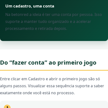
Um cadastro, uma conta
Na betonred a ideia é ter uma conta por pessoa. Isso
suporte a manter tudo organizado e a acelerar
processamento e retirada depois.
Do “fazer conta” ao primeiro jogo
Entre clicar em Cadastro e abrir o primeiro jogo são só
alguns passos. Visualizar essa sequência suporte a saber
exatamente onde você está no processo.
1