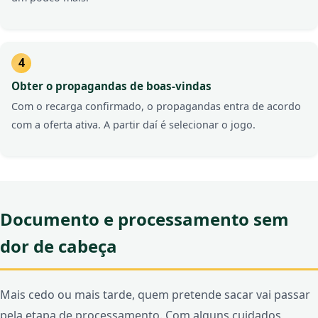
4
Obter o propagandas de boas‑vindas
Com o recarga confirmado, o propagandas entra de acordo
com a oferta ativa. A partir daí é selecionar o jogo.
Documento e processamento sem
dor de cabeça
Mais cedo ou mais tarde, quem pretende sacar vai passar
pela etapa de processamento. Com alguns cuidados