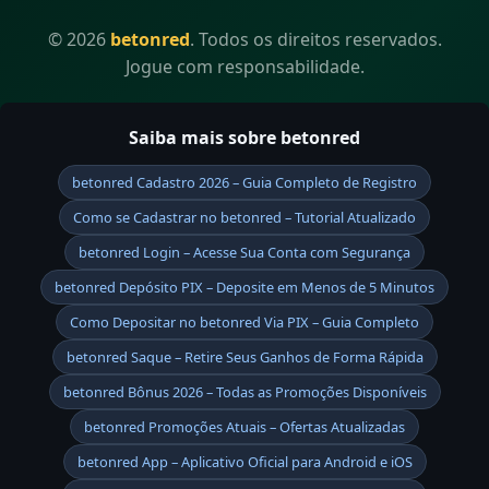
© 2026
betonred
. Todos os direitos reservados.
Jogue com responsabilidade.
Saiba mais sobre betonred
betonred Cadastro 2026 – Guia Completo de Registro
Como se Cadastrar no betonred – Tutorial Atualizado
betonred Login – Acesse Sua Conta com Segurança
betonred Depósito PIX – Deposite em Menos de 5 Minutos
Como Depositar no betonred Via PIX – Guia Completo
betonred Saque – Retire Seus Ganhos de Forma Rápida
betonred Bônus 2026 – Todas as Promoções Disponíveis
betonred Promoções Atuais – Ofertas Atualizadas
betonred App – Aplicativo Oficial para Android e iOS