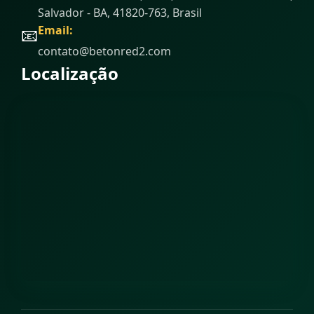
Salvador - BA, 41820-763, Brasil
Email:
📧
contato@betonred2.com
Localização