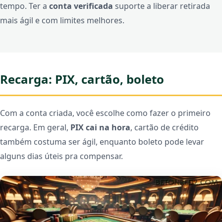
tempo. Ter a
conta verificada
suporte a liberar retirada
mais ágil e com limites melhores.
Recarga: PIX, cartão, boleto
Com a conta criada, você escolhe como fazer o primeiro
recarga. Em geral,
PIX cai na hora
, cartão de crédito
também costuma ser ágil, enquanto boleto pode levar
alguns dias úteis pra compensar.