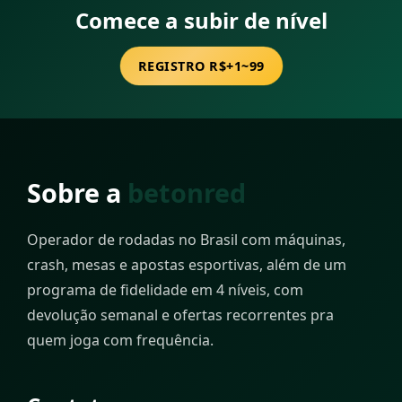
Comece a subir de nível
REGISTRO R$+1~99
Sobre a
betonred
Operador de rodadas no Brasil com máquinas,
crash, mesas e apostas esportivas, além de um
programa de fidelidade em 4 níveis, com
devolução semanal e ofertas recorrentes pra
quem joga com frequência.