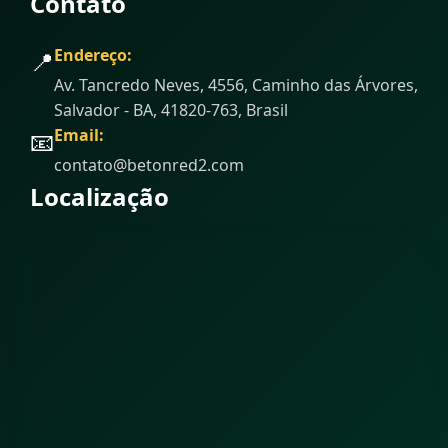
Contato
Endereço:
📍
Av. Tancredo Neves, 4556, Caminho das Árvores,
Salvador - BA, 41820-763, Brasil
Email:
📧
contato@betonred2.com
Localização